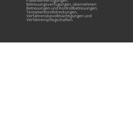
Patientenverfügungen,
Betreuungsverfügungen, übernehmen
Betreuungen und Kontrollbetreuungen,
Testamentsvollstreckungen,
Verfahrensbevollmächtigungen und
Verfahrenspflegschaften.