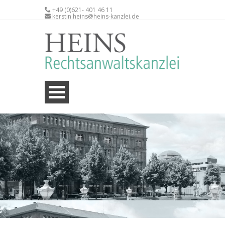
+49 (0)621- 401 46 11
kerstin.heins@heins-kanzlei.de
STANDORT